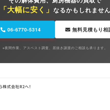
その解体費用、
厨房機器の買取で
「大幅に安く」
なるかもしれませ
06-6770-5314
無料見積もり相
※夜間作業、アスベスト調査、居抜き譲渡のご相談も承ります。
ら株式会社R2へ！