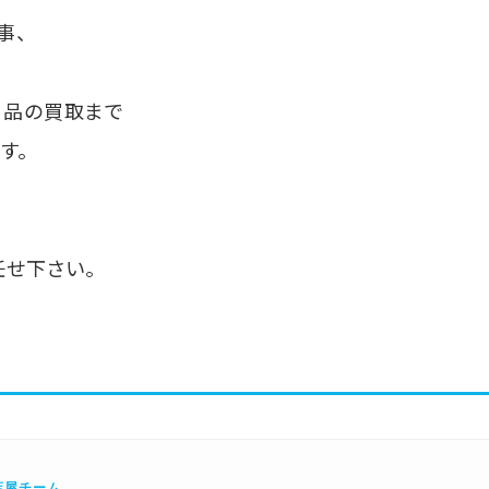
事、
用品の買取まで
す。
せ下さい。
店屋チーム